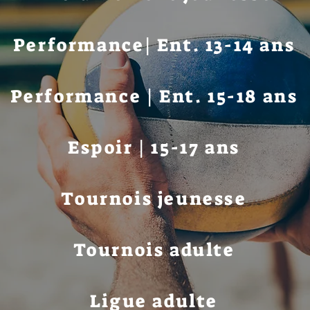
Performance
| Ent. 13-14 ans
Performance | Ent. 15-18 ans
Espoir | 15-17 ans
Tournois jeunesse
Tournois adulte
Ligue adulte