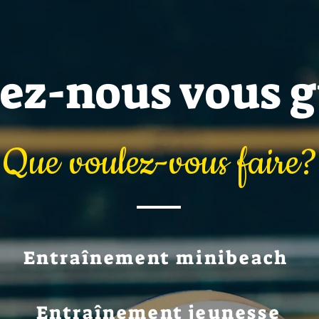
sez-nous vous g
Que voulez-vous faire?
Entraînement minibeach
Entraînement jeunesse