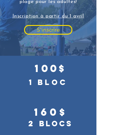
plage pour les adultes!
Inscription à partir du 1 avril
S'inscrire
1
00
$
1 bloc
160$
2
blocs